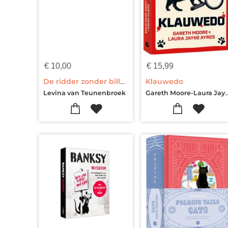
€
10,00
€
15,99
De ridder zonder billen - uitdeelboekjes (10 boekjes)
Klauwedo
Gareth Moore-Laura 
Levina van Teunenbroek