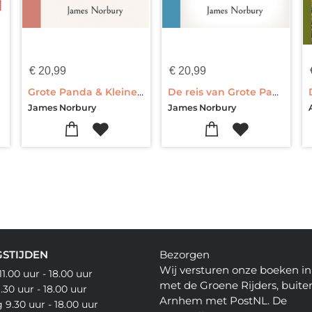
€
20,99
€
20,99
Grote Panda & Kleine Draak - De mooiste plek op aarde
De reis van Grote Panda & Kleine Draak
James Norbury
James Norbury
STIJDEN
Bezorgen
Wij versturen onze boeken 
.00 uur - 18.00 uur
met de Groene Rijders, buite
30 uur - 18.00 uur
Arnhem met PostNL. De
9.30 uur - 18.00 uur