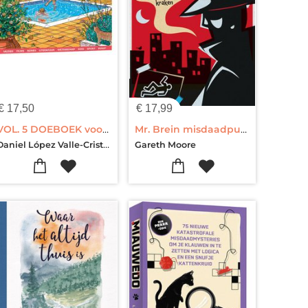
€
17,50
€
17,99
VOL. 5 DOEBOEK voor volwassenen
Mr. Brein misdaadpuzzelboek
Daniel López Valle-Cristóbal Fortúnez
Gareth Moore