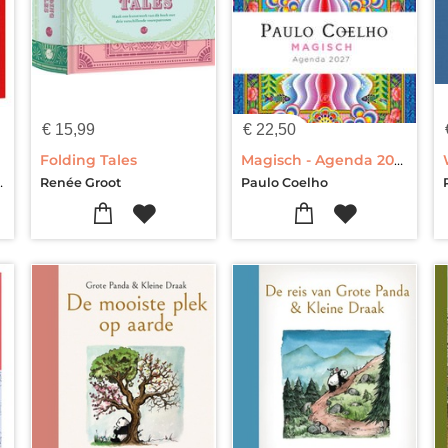
€
15,99
€
22,50
Folding Tales
Magisch - Agenda 2027
Jayne Ayres
Renée Groot
Paulo Coelho