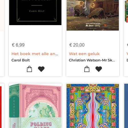
€
6,99
€
20,00
Het boek met alle antwoorden - mini
Wat een geluk
Christian Watson-Mr Skelly
Carol Bolt