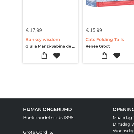
€
17,99
€
15,99
Banksy wisdom
Cats Folding Tails
Giulia Manzi-Sabina de Gregori
Renée Groot
HIJMAN ONGERIJMD
OPENING
Boekhandel sinds 1895
Maandag 11
Dinsdag 9.
Woensdag 
Grote Oord 15,