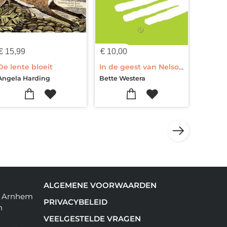
€
15,99
€
10,00
De lente bloeit
In de geest van Nelson Mandela
Angela Harding
Bette Westera
ALGEMENE VOORWAARDEN
in Arnhem
PRIVACYBELEID
n
VEELGESTELDE VRAGEN