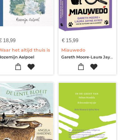
€
18,99
€
15,99
Waar het altijd thuis is
Miauwedo
Gareth Moore-Laura Jayne Ayres
Rozemijn Aalpoel