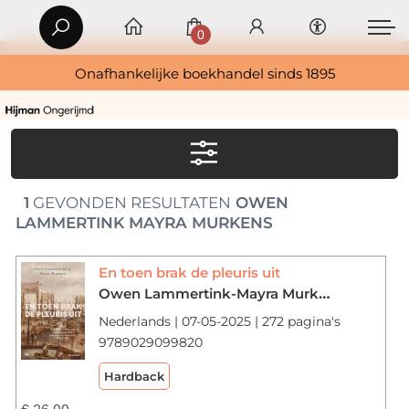
0
Onafhankelijke boekhandel sinds 1895
1
GEVONDEN RESULTATEN
OWEN
LAMMERTINK MAYRA MURKENS
En toen brak de pleuris uit
Owen Lammertink-Mayra Murkens
Nederlands | 07-05-2025 | 272 pagina's
9789029099820
Hardback