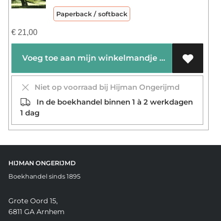
Paperback / softback
€
21,00
Voeg toe aan mijn winkelmandje
Niet op voorraad bij Hijman Ongerijmd
In de boekhandel binnen 1 à 2 werkdagen
1 dag
HIJMAN ONGERIJMD
Boekhandel sinds 1895
Grote Oord 15,
6811 GA Arnhem