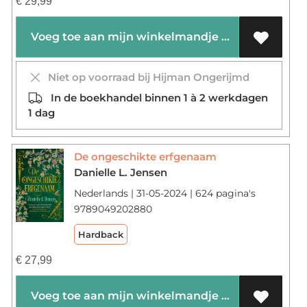
€
29,99
Voeg toe aan mijn winkelmandje
Niet op voorraad bij Hijman Ongerijmd
In de boekhandel binnen 1 à 2 werkdagen
1 dag
De ongeschikte erfgenaam
Danielle L. Jensen
Nederlands | 31-05-2024 | 624 pagina's
9789049202880
Hardback
€
27,99
Voeg toe aan mijn winkelmandje