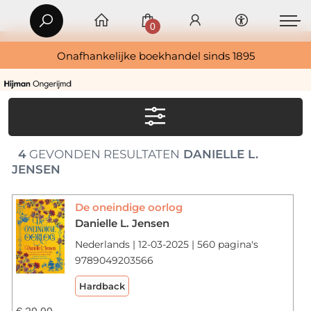
0
Onafhankelijke boekhandel sinds 1895
4
GEVONDEN RESULTATEN
DANIELLE L.
JENSEN
De oneindige oorlog
Danielle L. Jensen
Nederlands | 12-03-2025 | 560 pagina's
9789049203566
Hardback