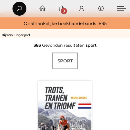
0
Onafhankelijke boekhandel sinds 1895
383
Gevonden resultaten
sport
SPORT