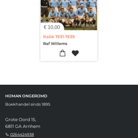
€
10,00
Italië 1931-1939
Raf Willems
HIJMAN ONGERIJMD
Boekhandel sinds 1895
Grote Oord 15,
6811 GA Arnhem
0264424938