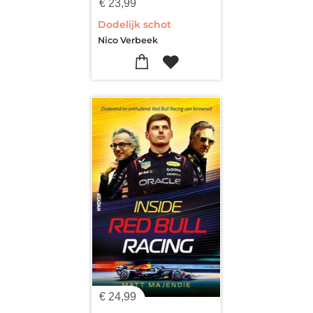
€
23,99
Dodelijk schot
Nico Verbeek
€
24,99