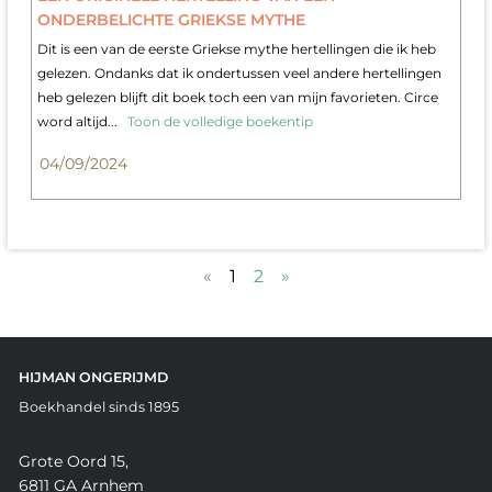
ONDERBELICHTE GRIEKSE MYTHE
Dit is een van de eerste Griekse mythe hertellingen die ik heb
gelezen. Ondanks dat ik ondertussen veel andere hertellingen
heb gelezen blijft dit boek toch een van mijn favorieten. Circe
word altijd...
Toon de volledige boekentip
04/09/2024
«
1
2
»
HIJMAN ONGERIJMD
Boekhandel sinds 1895
Grote Oord 15,
6811 GA Arnhem