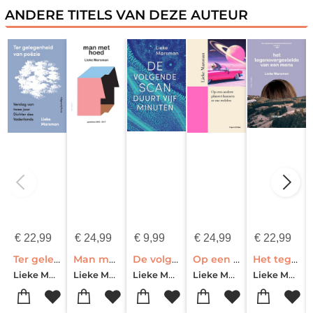
ANDERE TITELS VAN DEZE AUTEUR
€
22,99
€
24,99
€
9,99
€
24,99
€
22,99
Ter gelegenheid van poëzie
Man met hoed
De volgende scan duurt vijf minuten
Op een andere planeet kunnen ze me redden
Het tegenovergestelde van een mens
Lieke Marsman
Lieke Marsman
Lieke Marsman
Lieke Marsman
Lieke Marsman