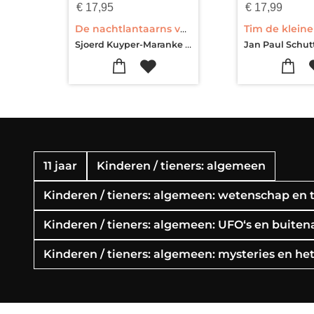
€
17,95
€
17,99
De nachtlantaarns van meneer Makkelie
Sjoerd Kuyper-Maranke Rinck-Dolf Verroen-Bart Moeyaert-Paul van Loon-Koos Meinderts-Daan Remmerts de Vries-Bette Westera-Benny Lindelauf-Marjolijn Hof-Annet Schaap-Jan Paul Schutten-Jowi Schmitz
11 jaar
Kinderen / tieners: algemeen
Kinderen / tieners: algemeen: wetenschap en 
Kinderen / tieners: algemeen: UFO‘s en buite
Kinderen / tieners: algemeen: mysteries en he