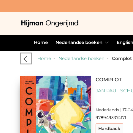
Home
Nederlandse boeken
Englis
Home
-
Nederlandse boeken
-
Complot
COMPLOT
JAN PAUL SCH
Nederlands | 17-04
9789493374171
Hardback