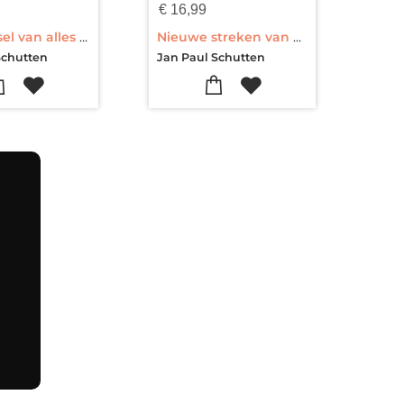
€
16,99
€
22
Het raadsel van alles wat leeft
Nieuwe streken van Pim & Pom
Klim
Schutten
Jan Paul Schutten
Jan 