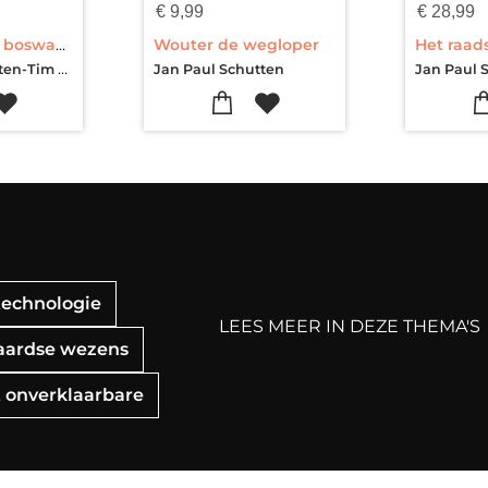
€
9,99
€
28,99
Tim de kleine boswachter
Wouter de wegloper
Jan Paul Schutten-Tim Hogenbosch
Jan Paul Schutten
Jan Paul 
technologie
LEES MEER IN DEZE THEMA'S
naardse wezens
t onverklaarbare