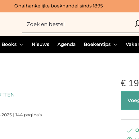
Onafhankelijke boekhandel sinds 1895
h Books
Nieuws
Agenda
Boekentips
Vakan
€
19
UTTEN
Voeg
-2025 | 144 pagina's
Op