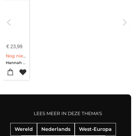
€
23,99
Nog niet te laat
Hannah Ritchie
LEES MEER IN DEZE THEMA'S
Wereld
Nederlands
West-Europa