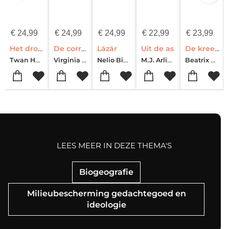
€
24,99
€
24,99
€
24,99
€
22,99
€
23,99
Het droompad
De correspondente
Lázár
Uit de as
De kreeftenvrouwen
Twan Huys
Virginia Evans
Nelio Biedermann
M.J. Arlidge
Beatrix Gerstberger
LEES MEER IN DEZE THEMA'S
Biogeografie
Milieubescherming gedachtegoed en
ideologie