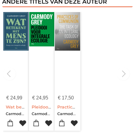
ANDERE TITELS VAN DEZE AUTEUR
€
24,99
€
24,95
€
17,50
Wat betekent het mens te zijn?
Pleidooi voor integrale ecologie (pakket 5 exemplaren)
Practices of Communion
Carmody Grey
Carmody Grey
Carmody Grey