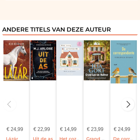
ANDERE TITELS VAN DEZE AUTEUR
€
24,99
€
22,99
€
14,99
€
23,99
€
24,99
Lázár
Uit de as
Het cozy puzzelboek voor ontspannen zomerdagen
Grand Café du Malheur
De correspondente