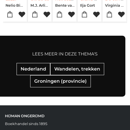
Nelio Biedermann
M.J. Arlidge
Bente van de Wouw
Virginia Evans
Ilja Gort
LEES MEER IN DEZE THEMA'S
Nederland
Wandelen, trekken
Groningen (provincie)
HIJMAN ONGERIJMD
Boekhandel sinds 1895