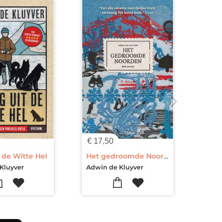
€
17,50
 de Witte Hel
Het gedroomde Noorden
Kluyver
Adwin de Kluyver