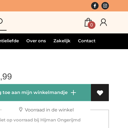
0
tieliefde
Over ons
Zakelijk
Contact
,99
 toe aan mijn winkelmandje
Voorraad in de winkel
et op voorraad bij Hijman Ongerijmd