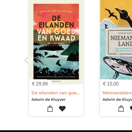
€
29,99
€
15,00
De eilanden van goed en kwaad
Niemandslan
Adwin de Kluyver
Adwin de Kluy