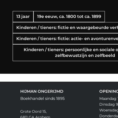
13 jaar
19e eeuw, ca. 1800 tot ca. 1899
Kinderen / tieners: fictie en waargebeurde ve
Kinderen / tieners: fictie: actie- en avonturenv
Kinderen / tieners: persoonlijke en social
zelfbewustzijn en zelfbeeld
HIJMAN ONGERIJMD
OPENING
Boekhandel sinds 1895
Maandag 11
Dinsdag 9.
Woensdag 
Grote Oord 15,
Donderdag
6811 GA Arnhem