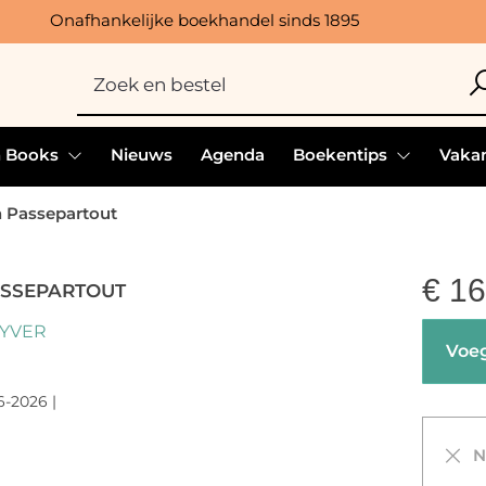
Onafhankelijke boekhandel sinds 1895
h Books
Nieuws
Agenda
Boekentips
Vakan
 Passepartout
€
16
ASSEPARTOUT
UYVER
Voeg
6-2026 |
Ni