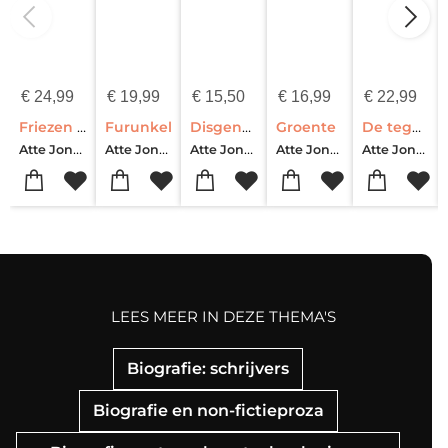
€
24,99
€
19,99
€
15,50
€
16,99
€
22,99
Friezen in Rome
Furunkel
Disgenoten
Groente
De tegenhanger
Atte Jongstra
Atte Jongstra
Atte Jongstra
Atte Jongstra
Atte Jongstra
LEES MEER IN DEZE THEMA'S
Biografie: schrijvers
Biografie en non-fictieproza