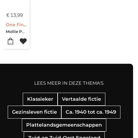
€
13,99
One Fine Day
Mollie Panter-Downes
LEES MEER IN DEZE THEMA'S
Klassieker
Vertaalde fictie
Gezinsleven fictie
Ca. 1940 tot ca. 1949
Plattelandsgemeenschappen
Zuid-en Zuid-Oost Engeland