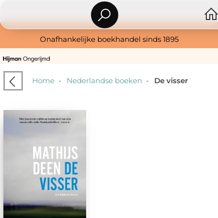
Onafhankelijke boekhandel sinds 1895
Home
-
Nederlandse boeken
-
De visser