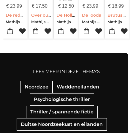
€
23,99
€
17,50
€
12,50
€
23,99
€
18,99
De redder
Over oude wegen
De Hollander
De loods
Brutus heeft honger
Mathijs Deen
Mathijs Deen
Mathijs Deen
Mathijs Deen
Mathijs Deen
LEES MEER IN DEZE THEMA'S
Noordzee
Waddeneilanden
Psychologische thriller
Thriller / spannende fictie
Duitse Noordzeekust en eilanden