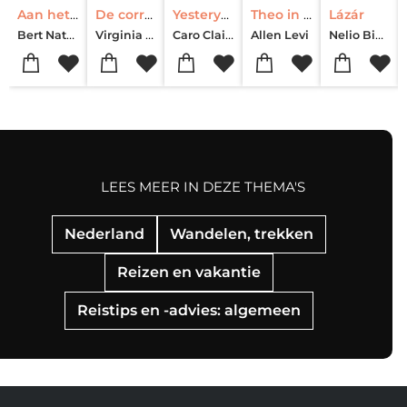
Aan het einde van de oorlog
De correspondente
Yesteryear
Theo in Golden
Lázár
Bert Natter
Virginia Evans
Caro Claire Burke
Nelio Biedermann
Allen Levi
LEES MEER IN DEZE THEMA'S
Nederland
Wandelen, trekken
Reizen en vakantie
Reistips en -advies: algemeen