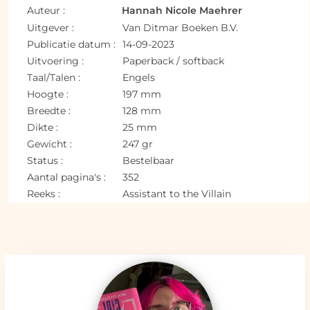
Auteur :
Hannah Nicole Maehrer
Uitgever :
Van Ditmar Boeken B.V.
Publicatie datum :
14-09-2023
Uitvoering :
Paperback / softback
Taal/Talen :
Engels
Hoogte :
197 mm
Breedte :
128 mm
Dikte :
25 mm
Gewicht :
247 gr
Status :
Bestelbaar
Aantal pagina's :
352
Reeks :
Assistant to the Villain