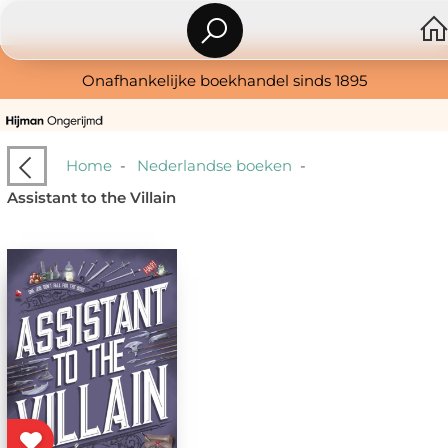
Onafhankelijke boekhandel sinds 1895
Home
-
Nederlandse boeken
-
Assistant to the Villain