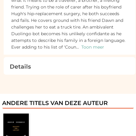
what it means to be a traveller, a brother, a lifelong
friend. Trying on the role of carer after his boyfriend
Hugh's hip-replacement surgery, he both succeeds
and fails. He covers ground with his friend Dawn and
challenges her to eat a truck tire. An ambivalent
Duolingo bot becomes his unlikely confidante as he
attempts to describe his family in a foreign language.
Ever adding to his list of 'Coun
...
Toon meer
Details
ANDERE TITELS VAN DEZE AUTEUR