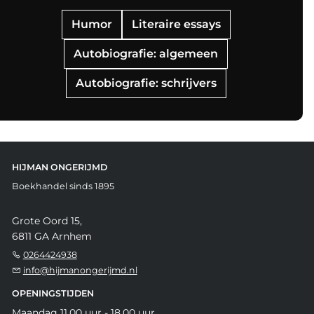
Humor
Literaire essays
Autobiografie: algemeen
Autobiografie: schrijvers
HIJMAN ONGERIJMD
Boekhandel sinds 1895
Grote Oord 15,
6811 GA Arnhem
0264424938
info@hijmanongerijmd.nl
OPENINGSTIJDEN
Maandag 11.00 uur - 18.00 uur