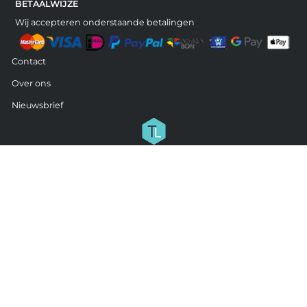
BETAALWIJZE
Wij accepteren onderstaande betalingen
Contact
Over ons
Nieuwsbrief