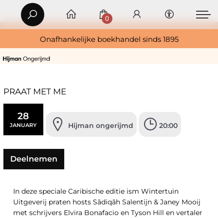
0
Onafhankelijke boekhandel sinds 1895
PRAAT MET ME
28
Hijman ongerijmd
20:00
JANUARY
Deelnemen
In deze speciale Caribische editie ism Wintertuin
Uitgeverij praten hosts Sãdiqãh Salentijn & Janey Mooij
met schrijvers Elvira Bonafacio en Tyson Hill en vertaler